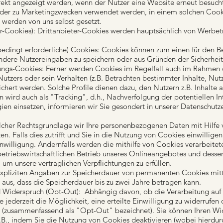
rekt angezeigt werden, wenn der Nutzer eine Website erneut besuch
oder zu Marketingzwecken verwendet werden, in einem solchen Cook
s werden von uns selbst gesetzt.
er-Cookies): Drittanbieter-Cookies werden hauptsächlich von Werbet
bedingt erforderliche) Cookies: Cookies können zum einen für den B
 andere Nutzereingaben zu speichern oder aus Gründen der Sicherheit
ierungs-Cookies: Ferner werden Cookies im Regelfall auch im Rahmen
utzers oder sein Verhalten (z.B. Betrachten bestimmter Inhalte, Nut
hert werden. Solche Profile dienen dazu, den Nutzern z.B. Inhalte a
n wird auch als "Tracking", d.h., Nachverfolgung der potentiellen I
ien einsetzen, informieren wir Sie gesondert in unserer Datenschut
cher Rechtsgrundlage wir Ihre personenbezogenen Daten mit Hilfe 
en. Falls dies zutrifft und Sie in die Nutzung von Cookies einwillige
Einwilligung. Andernfalls werden die mithilfe von Cookies verarbeite
 betriebswirtschaftlichen Betrieb unseres Onlineangebotes und desse
, um unsere vertraglichen Verpflichtungen zu erfüllen.
expliziten Angaben zur Speicherdauer von permanenten Cookies mitt
 aus, dass die Speicherdauer bis zu zwei Jahre betragen kann.
 Widerspruch (Opt-Out): Abhängig davon, ob die Verarbeitung auf 
ie jederzeit die Möglichkeit, eine erteilte Einwilligung zu widerrufe
(zusammenfassend als "Opt-Out" bezeichnet). Sie können Ihren Wid
z.B., indem Sie die Nutzung von Cookies deaktivieren (wobei hierdur