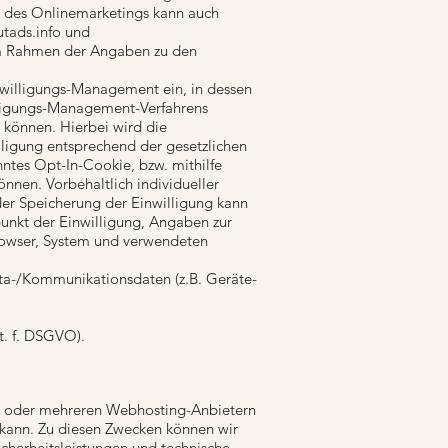
 des Onlinemarketings kann auch
utads.info
und
im Rahmen der Angaben zu den
nwilligungs-Management ein, in dessen
lligungs-Management-Verfahrens
 können. Hierbei wird die
ligung entsprechend der gesetzlichen
ntes Opt-In-Cookie, bzw. mithilfe
nnen. Vorbehaltlich individueller
er Speicherung der Einwilligung kann
punkt der Einwilligung, Angaben zur
rowser, System und verwendeten
Meta-/Kommunikationsdaten (z.B. Geräte-
it. f. DSGVO).
em oder mehreren Webhosting-Anbietern
 kann. Zu diesen Zwecken können wir
icherheitsleistungen und technische