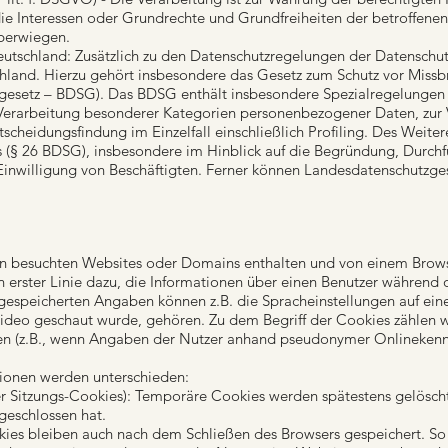
t die Interessen oder Grundrechte und Grundfreiheiten der betroffene
berwiegen.
utschland: Zusätzlich zu den Datenschutzregelungen der Datenschu
hland. Hierzu gehört insbesondere das Gesetz zum Schutz vor Miss
esetz – BDSG). Das BDSG enthält insbesondere Spezialregelungen 
Verarbeitung besonderer Kategorien personenbezogener Daten, zur 
cheidungsfindung im Einzelfall einschließlich Profiling. Des Weiter
s (§ 26 BDSG), insbesondere im Hinblick auf die Begründung, Durc
Einwilligung von Beschäftigten. Ferner können Landesdatenschutzge
von besuchten Websites oder Domains enthalten und von einem Bro
n erster Linie dazu, die Informationen über einen Benutzer während
espeicherten Angaben können z.B. die Spracheinstellungen auf eine
Video geschaut wurde, gehören. Zu dem Begriff der Cookies zählen w
llen (z.B., wenn Angaben der Nutzer anhand pseudonymer Onlineken
ionen werden unterschieden:
r Sitzungs-Cookies): Temporäre Cookies werden spätestens gelöscht
geschlossen hat.
s bleiben auch nach dem Schließen des Browsers gespeichert. So k