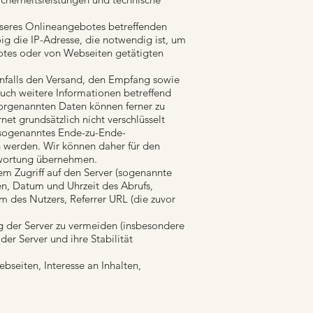
nseres Onlineangebotes betreffenden
 die IP-Adresse, die notwendig ist, um
botes oder von Webseiten getätigten
falls den Versand, den Empfang sowie
uch weitere Informationen betreffend
 vorgenannten Daten können ferner zu
t grundsätzlich nicht verschlüsselt
n sogenanntes Ende-zu-Ende-
n werden. Wir können daher für den
twortung übernehmen.
em Zugriff auf den Server (sogenannte
n, Datum und Uhrzeit des Abrufs,
 des Nutzers, Referrer URL (die zuvor
ng der Server zu vermeiden (insbesondere
r Server und ihre Stabilität
bseiten, Interesse an Inhalten,