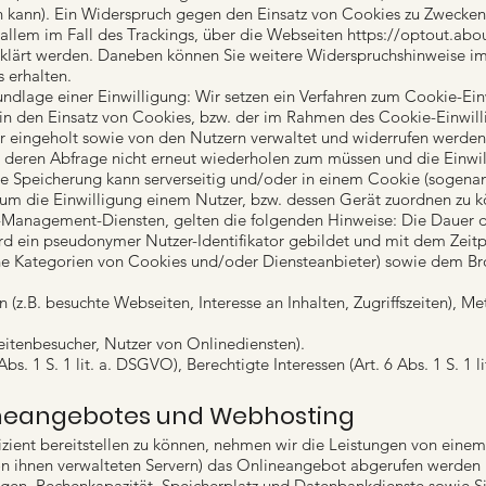
 kann). Ein Widerspruch gegen den Einsatz von Cookies zu Zwecken
r allem im Fall des Trackings, über die Webseiten
https://optout.abo
klärt werden. Daneben können Sie weitere Widerspruchshinweise 
 erhalten.
ndlage einer Einwilligung: Wir setzen ein Verfahren zum Cookie-Ei
 in den Einsatz von Cookies, bzw. der im Rahmen des Cookie-Einwi
 eingeholt sowie von den Nutzern verwaltet und widerrufen werden
m deren Abfrage nicht erneut wiederholen zum müssen und die Einwil
e Speicherung kann serverseitig und/oder in einem Cookie (sogenan
 um die Einwilligung einem Nutzer, bzw. dessen Gerät zuordnen zu kö
Management-Diensten, gelten die folgenden Hinweise: Die Dauer d
ird ein pseudonymer Nutzer-Identifikator gebildet und mit dem Zeit
lche Kategorien von Cookies und/oder Diensteanbieter) sowie dem B
 (z.B. besuchte Webseiten, Interesse an Inhalten, Zugriffszeiten), 
eitenbesucher, Nutzer von Onlinediensten).
bs. 1 S. 1 lit. a. DSGVO), Berechtigte Interessen (Art. 6 Abs. 1 S. 1 l
lineangebotes und Webhosting
izient bereitstellen zu können, nehmen wir die Leistungen von ein
von ihnen verwalteten Servern) das Onlineangebot abgerufen werden
tungen, Rechenkapazität, Speicherplatz und Datenbankdienste sowie S