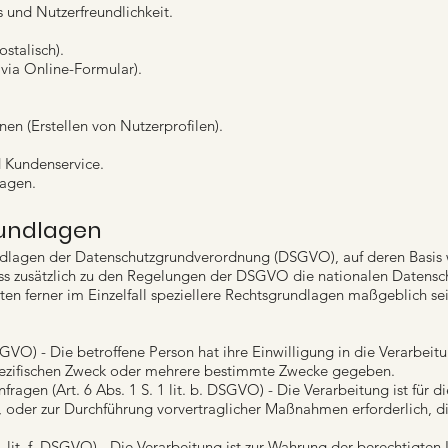
 und Nutzerfreundlichkeit.
stalisch).
via Online-Formular).
en (Erstellen von Nutzerprofilen).
d Kundenservice.
agen.
undlagen
undlagen der Datenschutzgrundverordnung (DSGVO), auf deren Basis
 dass zusätzlich zu den Regelungen der DSGVO die nationalen Datens
en ferner im Einzelfall speziellere Rechtsgrundlagen maßgeblich sein
 DSGVO) - Die betroffene Person hat ihre Einwilligung in die Verarbeit
ezifischen Zweck oder mehrere bestimmte Zwecke gegeben.
fragen (Art. 6 Abs. 1 S. 1 lit. b. DSGVO) - Die Verarbeitung ist für d
t, oder zur Durchführung vorvertraglicher Maßnahmen erforderlich, d
 1 lit. f. DSGVO) - Die Verarbeitung ist zur Wahrung der berechtigten