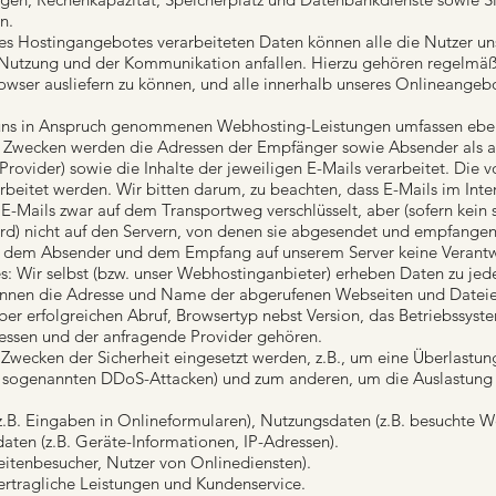
n.
es Hostingangebotes verarbeiteten Daten können alle die Nutzer u
utzung und der Kommunikation anfallen. Hierzu gehören regelmäßig
owser ausliefern zu können, und alle innerhalb unseres Onlineange
 uns in Anspruch genommenen Webhosting-Leistungen umfassen eben
n Zwecken werden die Adressen der Empfänger sowie Absender als a
 Provider) sowie die Inhalte der jeweiligen E-Mails verarbeitet. Die
itet werden. Wir bitten darum, zu beachten, dass E-Mails im Interne
E-Mails zwar auf dem Transportweg verschlüsselt, aber (sofern kei
ird) nicht auf den Servern, von denen sie abgesendet und empfange
n dem Absender und dem Empfang auf unserem Server keine Veran
s: Wir selbst (bzw. unser Webhostinganbieter) erheben Daten zu jed
s können die Adresse und Name der abgerufenen Webseiten und Dateie
 erfolgreichen Abruf, Browsertyp nebst Version, das Betriebssystem
ressen und der anfragende Provider gehören.
 Zwecken der Sicherheit eingesetzt werden, z.B., um eine Überlastu
, sogenannten DDoS-Attacken) und zum anderen, um die Auslastung de
z.B. Eingaben in Onlineformularen), Nutzungsdaten (z.B. besuchte We
aten (z.B. Geräte-Informationen, IP-Adressen).
eitenbesucher, Nutzer von Onlinediensten).
ertragliche Leistungen und Kundenservice.